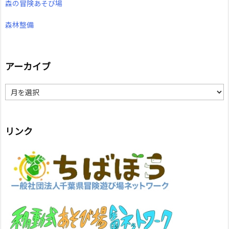
森の冒険あそび場
森林整備
アーカイブ
ア
ー
カ
イ
ブ
リンク