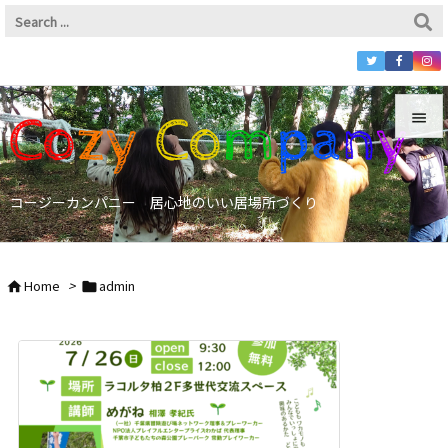


Menu
コージーカンパニー 居心地のいい居場所づくり

Sidebar

Home
>
admin


Prev

Next

Search