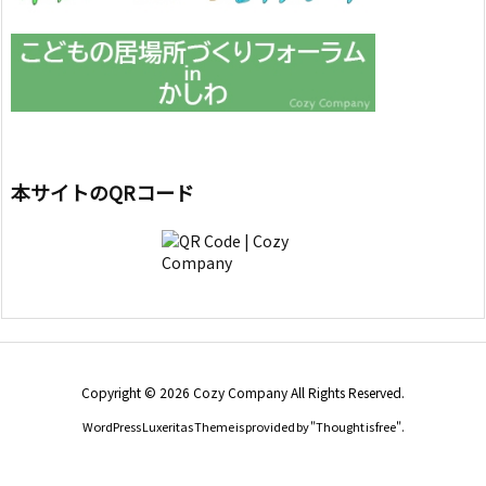
本サイトのQRコード
Copyright ©
2026
Cozy Company
All Rights Reserved.
WordPress Luxeritas Theme is provided by "
Thought is free
".