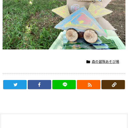
森の冒険あそび場

