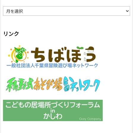
ア
ー
カ
イ
ブ
リンク