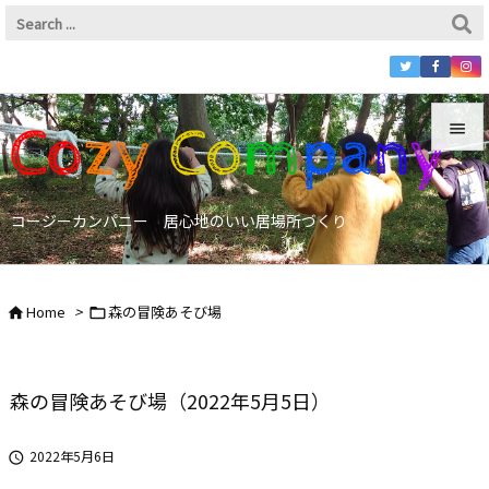


Menu
コージーカンパニー 居心地のいい居場所づくり

Sidebar

Home
>
森の冒険あそび場


Prev

Next
森の冒険あそび場（2022年5月5日）

Search
2022年5月6日
