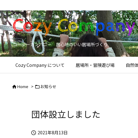
コージーカンパニー 居心地のいい居場所づくり
Cozy Company について
居場所・冒険遊び場
自然
Home
>
お知らせ


団体設立しました
2021年8月13日
