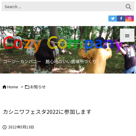


Menu
コージーカンパニー 居心地のいい居場所づくり

Sidebar

Home
>
お知らせ


Prev

Next
カシニワフェスタ2022に参加します

Search
2022年5月13日
