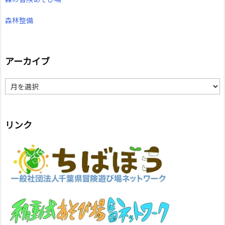
森林整備
アーカイブ
ア
ー
カ
イ
ブ
リンク